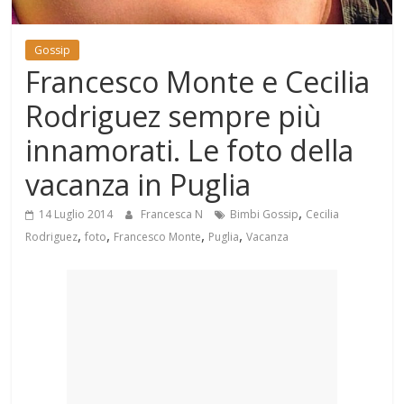
Mondo
Gossip
Francesco Monte e Cecilia
Rodriguez sempre più
innamorati. Le foto della
vacanza in Puglia
,
14 Luglio 2014
Francesca N
Bimbi Gossip
Cecilia
,
,
,
,
Rodriguez
foto
Francesco Monte
Puglia
Vacanza