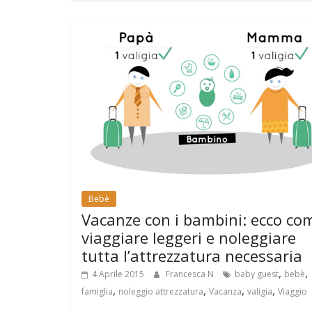
Bebè
Vacanze con i bambini: ecco co
viaggiare leggeri e noleggiare
tutta l’attrezzatura necessaria
,
,
4 Aprile 2015
Francesca N
baby guest
bebè
,
,
,
,
famiglia
noleggio attrezzatura
Vacanza
valigia
Viaggio