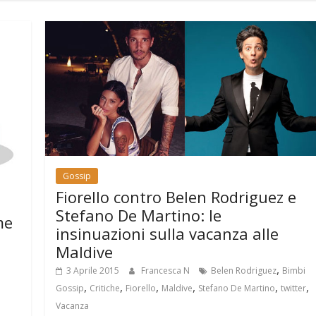
Gossip
Fiorello contro Belen Rodriguez e
Stefano De Martino: le
me
insinuazioni sulla vacanza alle
Maldive
,
3 Aprile 2015
Francesca N
Belen Rodriguez
Bimbi
,
,
,
,
,
,
Gossip
Critiche
Fiorello
Maldive
Stefano De Martino
twitter
Vacanza