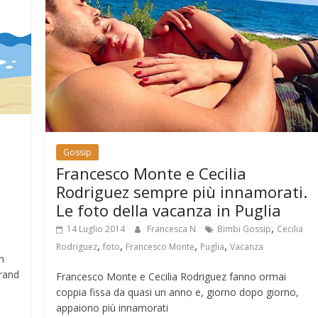
Gossip
Francesco Monte e Cecilia
Rodriguez sempre più innamorati.
Le foto della vacanza in Puglia
,
14 Luglio 2014
Francesca N
Bimbi Gossip
Cecilia
,
,
,
,
Rodriguez
foto
Francesco Monte
Puglia
Vacanza
n
brand
Francesco Monte e Cecilia Rodriguez fanno ormai
coppia fissa da quasi un anno e, giorno dopo giorno,
appaiono più innamorati