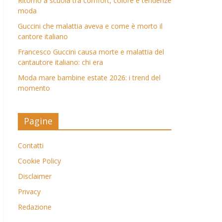
Ritorno a scuola tra comfort, colore e tendenze
moda
Guccini che malattia aveva e come è morto il
cantore italiano
Francesco Guccini causa morte e malattia del
cantautore italiano: chi era
Moda mare bambine estate 2026: i trend del
momento
Pagine
Contatti
Cookie Policy
Disclaimer
Privacy
Redazione