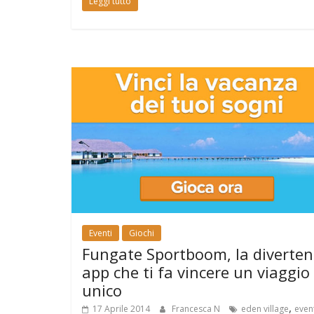
Leggi tutto
Eventi
Giochi
Fungate Sportboom, la diverten
app che ti fa vincere un viaggio
unico
,
17 Aprile 2014
Francesca N
eden village
even