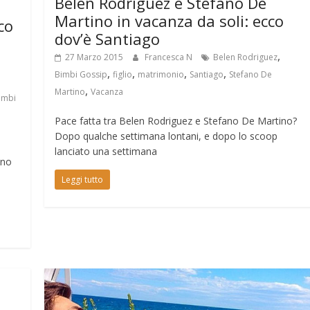
Belen Rodriguez e Stefano De
Martino in vacanza da soli: ecco
co
dov’è Santiago
,
27 Marzo 2015
Francesca N
Belen Rodriguez
,
,
,
,
Bimbi Gossip
figlio
matrimonio
Santiago
Stefano De
,
Martino
Vacanza
imbi
Pace fatta tra Belen Rodriguez e Stefano De Martino?
Dopo qualche settimana lontani, e dopo lo scoop
lanciato una settimana
ano
Leggi tutto