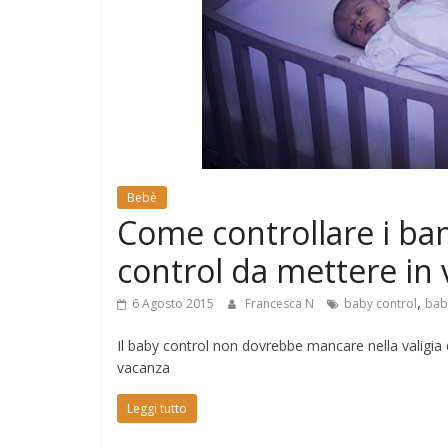
e
Mondo
Bebè
Come controllare i bam
control da mettere in v
,
6 Agosto 2015
Francesca N
baby control
ba
Il baby control non dovrebbe mancare nella valigia 
vacanza
Leggi tutto