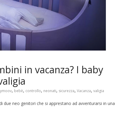
bini in vacanza? I baby
aligia
,
,
,
,
,
,
bymoov
bebè
controllo
neonati
sicurezza
Vacanza
valigia
di due neo genitori che si apprestano ad avventurarsi in una