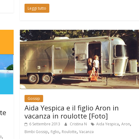
Leggi tutto
Gossip
Aida Yespica e il figlio Aron in
te
vacanza in roulotte [Foto]
,
,
6 Settembre 2013
Cristina N
Aida Yespica
Aron
,
,
,
Bimbi Gossip
figlio
Roulotte
Vacanza
,
ti