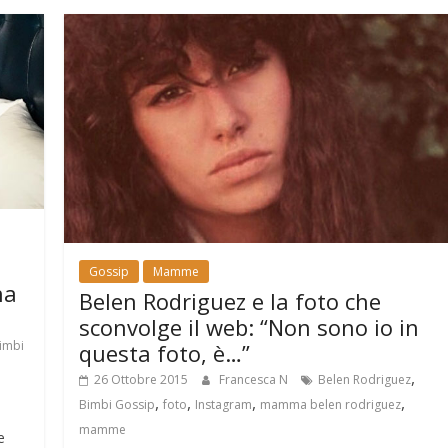
Gossip
Mamme
na
Belen Rodriguez e la foto che
sconvolge il web: “Non sono io in
imbi
questa foto, è…”
,
26 Ottobre 2015
Francesca N
Belen Rodriguez
,
,
,
,
Bimbi Gossip
foto
Instagram
mamma belen rodriguez
mamme
e