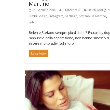
Martino
21 Gennaio 2016
Francesca N
Belen Rodrigue
,
,
,
,
Bimbi Gossip
Instagram
Santiago
Stefano De Martino
video
Belen e Stefano sempre più distanti? Entrambi, do
l’annuncio della separazione, non hanno smesso di
essere molto attivi sulle loro
Leggi tutto