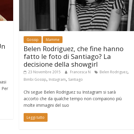
Gossip
Mamme
Un
Belen Rodriguez, che fine hanno
fatto le foto di Santiago? La
,
decisione della showgirl
,
23 Novembre 2015
Francesca N
Belen Rodriguez
,
,
Bimbi Gossip
Instagram
Santiago
uasi
. Per
Chi segue Belen Rodriguez su Instagram si sarà
accorto che da qualche tempo non compaiono più
molte immagini del suo
Leggi tutto