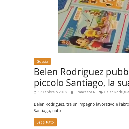
e
Mondo
Gossip
Belen Rodriguez pubbl
piccolo Santiago, la s
17 Febbraio 2016
Francesca N
Belen Rodrigu
Belen Rodriguez, tra un impegno lavorativo e l’altr
Santiago, nato
Leggi tutto