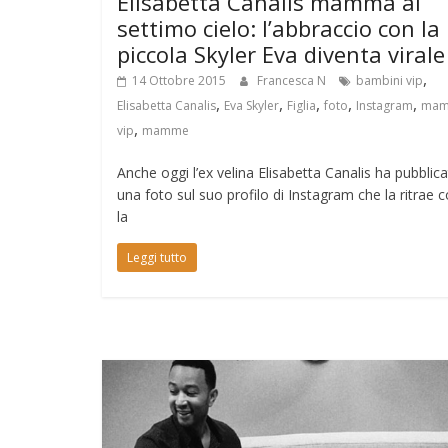
Elisabetta Canalis mamma al
settimo cielo: l’abbraccio con la
piccola Skyler Eva diventa virale
,
14 Ottobre 2015
Francesca N
bambini vip
,
,
,
,
,
Elisabetta Canalis
Eva Skyler
Figlia
foto
Instagram
ma
,
vip
mamme
Anche oggi l’ex velina Elisabetta Canalis ha pubblic
una foto sul suo profilo di Instagram che la ritrae 
la
Leggi tutto