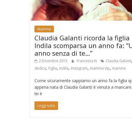
Mamme
Claudia Galanti ricorda la figlia
Indila scomparsa un anno fa: “
anno senza di te…”
2 Dicembre 2015
Francesca N
Claudia Galanti
,
,
,
,
,
dedica
Figlia
Indila
Instagram
mamma vip
mamme
Come sicuramente sappiamo un anno fa la figlia q
appena nata di Claudia Galanti è venuta a mancare
lei è
Leggi tutto