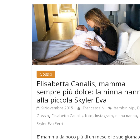
Gossip
Elisabetta Canalis, mamma
sempre più dolce: la ninna nan
alla piccola Skyler Eva
,
9 Novembre 2015
Francesca N
bambini vip
B
,
,
,
,
,
Gossip
Elisabetta Canalis
foto
Instagram
ninna nanna
Skyler Eva Perri
E’ mamma da poco più di un mese e le sue giornat