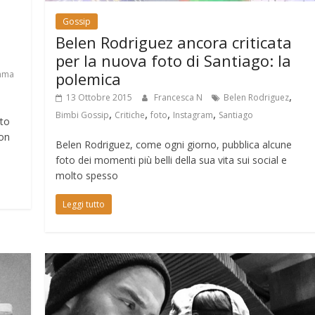
Gossip
Belen Rodriguez ancora criticata
per la nuova foto di Santiago: la
polemica
mma
,
13 Ottobre 2015
Francesca N
Belen Rodriguez
,
,
,
,
Bimbi Gossip
Critiche
foto
Instagram
Santiago
ato
con
Belen Rodriguez, come ogni giorno, pubblica alcune
foto dei momenti più belli della sua vita sui social e
molto spesso
Leggi tutto