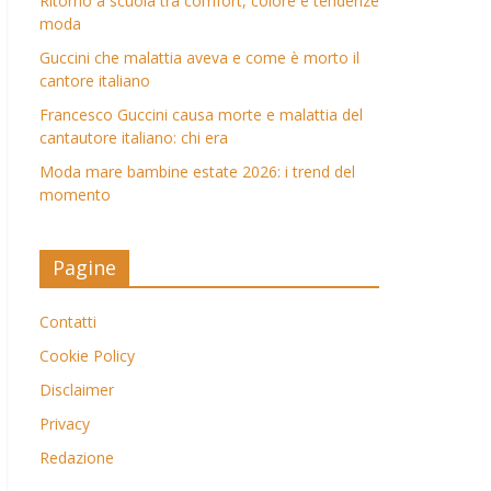
Ritorno a scuola tra comfort, colore e tendenze
moda
Guccini che malattia aveva e come è morto il
cantore italiano
Francesco Guccini causa morte e malattia del
cantautore italiano: chi era
Moda mare bambine estate 2026: i trend del
momento
Pagine
Contatti
Cookie Policy
Disclaimer
Privacy
Redazione