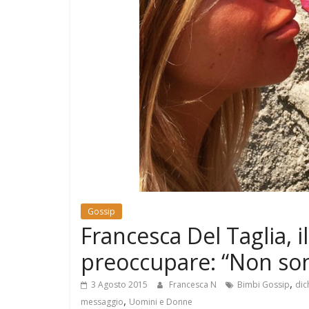
e
Mondo
Gossip
Francesca Del Taglia, 
preoccupare: “Non so
,
3 Agosto 2015
Francesca N
Bimbi Gossip
dic
,
messaggio
Uomini e Donne