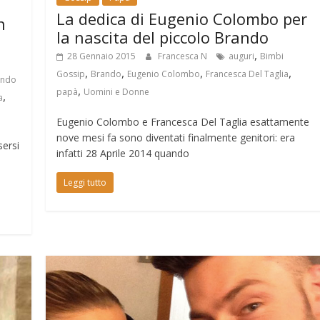
La dedica di Eugenio Colombo per
n
la nascita del piccolo Brando
,
28 Gennaio 2015
Francesca N
auguri
Bimbi
,
,
,
,
Gossip
Brando
Eugenio Colombo
Francesca Del Taglia
ando
,
papà
Uomini e Donne
,
a
Eugenio Colombo e Francesca Del Taglia esattamente
nove mesi fa sono diventati finalmente genitori: era
ersi
infatti 28 Aprile 2014 quando
Leggi tutto