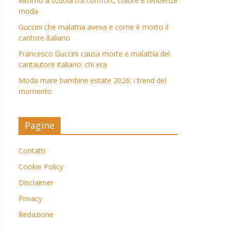
Ritorno a scuola tra comfort, colore e tendenze
moda
Guccini che malattia aveva e come è morto il
cantore italiano
Francesco Guccini causa morte e malattia del
cantautore italiano: chi era
Moda mare bambine estate 2026: i trend del
momento
Pagine
Contatti
Cookie Policy
Disclaimer
Privacy
Redazione