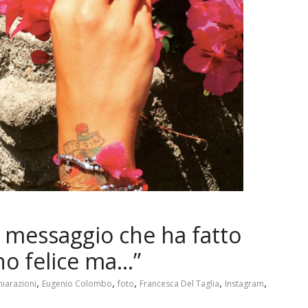
il messaggio che ha fatto
no felice ma…”
,
,
,
,
,
hiarazioni
Eugenio Colombo
foto
Francesca Del Taglia
Instagram