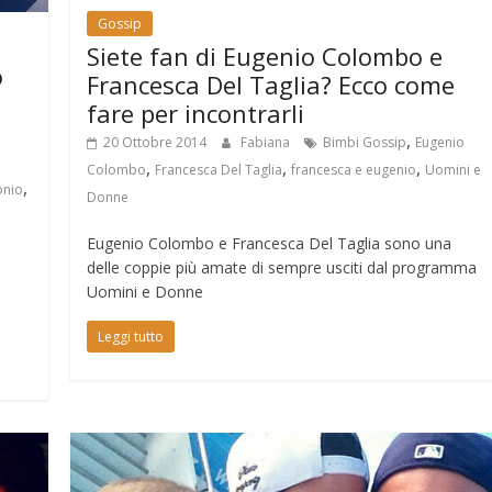
Gossip
Siete fan di Eugenio Colombo e
o
Francesca Del Taglia? Ecco come
fare per incontrarli
,
20 Ottobre 2014
Fabiana
Bimbi Gossip
Eugenio
,
,
,
Colombo
Francesca Del Taglia
francesca e eugenio
Uomini e
,
onio
Donne
Eugenio Colombo e Francesca Del Taglia sono una
delle coppie più amate di sempre usciti dal programma
Uomini e Donne
Leggi tutto