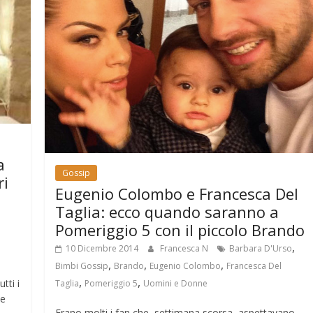
a
Gossip
ri
Eugenio Colombo e Francesca Del
Taglia: ecco quando saranno a
Pomeriggio 5 con il piccolo Brando
,
10 Dicembre 2014
Francesca N
Barbara D'Urso
,
,
,
Bimbi Gossip
Brando
Eugenio Colombo
Francesca Del
,
,
tti i
Taglia
Pomeriggio 5
Uomini e Donne
 e
Erano molti i fan che, settimana scorsa, aspettavano