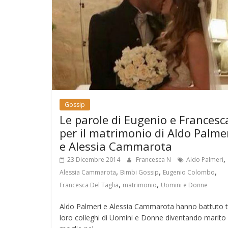
Gossip
Le parole di Eugenio e Francesc
per il matrimonio di Aldo Palme
e Alessia Cammarota
,
23 Dicembre 2014
Francesca N
Aldo Palmeri
,
,
,
Alessia Cammarota
Bimbi Gossip
Eugenio Colombo
,
,
Francesca Del Taglia
matrimonio
Uomini e Donne
Aldo Palmeri e Alessia Cammarota hanno battuto tu
loro colleghi di Uomini e Donne diventando marito