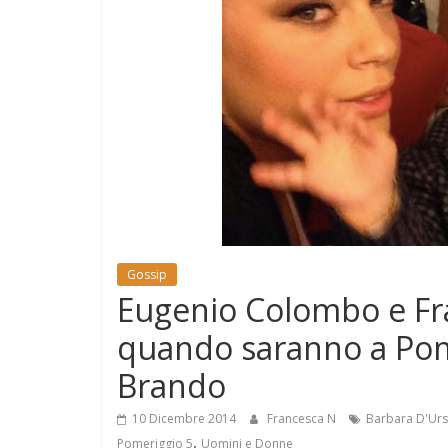
e
Mondo
Gossip
Eugenio Colombo e Fra
quando saranno a Pome
Brando
10 Dicembre 2014
Francesca N
Barbara D'Ur
,
Pomeriggio 5
Uomini e Donne