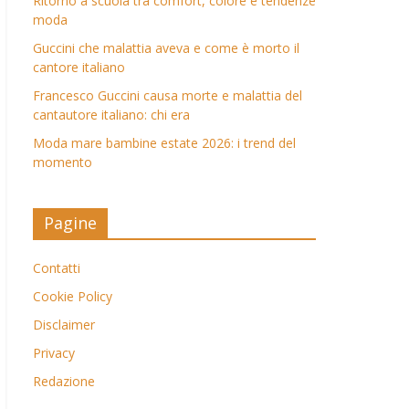
Ritorno a scuola tra comfort, colore e tendenze
moda
Guccini che malattia aveva e come è morto il
cantore italiano
Francesco Guccini causa morte e malattia del
cantautore italiano: chi era
Moda mare bambine estate 2026: i trend del
momento
Pagine
Contatti
Cookie Policy
Disclaimer
Privacy
Redazione