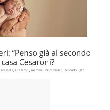
ieri: “Penso già al secondo
n casa Cesaroni?
,
,
,
,
n Massella
I Cesaroni
mamme
Micol Olivieri
secondo figlio