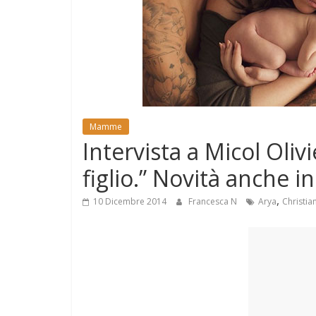
e
Mondo
Mamme
Intervista a Micol Oliv
figlio.” Novità anche i
,
10 Dicembre 2014
Francesca N
Arya
Christia