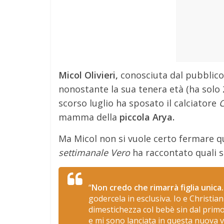
Micol Olivieri,
conosciuta dal pubblic
nonostante la sua tenera età (ha solo 2
scorso luglio ha sposato il calciatore
C
mamma della
piccola Arya.
Ma Micol non si vuole certo fermare qui
settimanale Vero
ha raccontato quali 
“
Non credo che rimarrà figlia unica.
godercela in esclusiva. Io e Christia
dimestichezza col bebè sin dal prim
e mi sono lanciata in questa nuova v