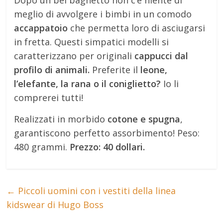
Dopo un bel bagnetto non c’è niente di
meglio di avvolgere i bimbi in un comodo
accappatoio
che permetta loro di asciugarsi
in fretta. Questi simpatici modelli si
caratterizzano per originali
cappucci dal
profilo di animali.
Preferite il
leone,
l’elefante, la rana o il coniglietto?
Io li
comprerei tutti!
Realizzati in morbido
cotone e spugna
,
garantiscono perfetto assorbimento! Peso:
480 grammi.
Prezzo: 40 dollari.
←
Piccoli uomini con i vestiti della linea
kidswear di Hugo Boss