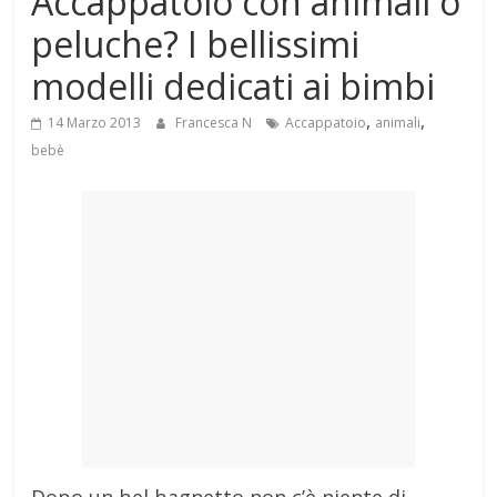
Accappatoio con animali o
Mondo
peluche? I bellissimi
modelli dedicati ai bimbi
,
,
14 Marzo 2013
Francesca N
Accappatoio
animali
bebè