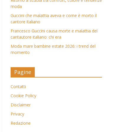
Ritorno a scuola tra comfort, colore e tendenze
moda
Guccini che malattia aveva e come è morto il
cantore italiano
Francesco Guccini causa morte e malattia del
cantautore italiano: chi era
Moda mare bambine estate 2026: i trend del
momento
Pagine
Contatti
Cookie Policy
Disclaimer
Privacy
Redazione