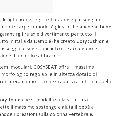
, lunghi pomeriggi di shopping e passeggiate
niamo di scarpe comode, è giusto che
anche al bebè
arantirgli relax e divertimento per tutto il
uito in Italia da Damblé) ha creato
Cosycushion e
 passeggini e seggiolini auto che accolgono e
zione di un dolce abbraccio.
istemi modulari,
COSYSEAT
offre il massimo
e morfologico regolabile in altezza dotato di
 laterali imbottiti che si adatta a tutti i modelli
mory foam
che si modella sulla struttura
tte il massimo sostengo e aiuta il bebè a
ndogli pressioni sulla colonna vertebrale.