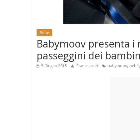
e
Mondo
Bebè
Babymoov presenta i ri
passeggini dei bambin
,
5 Giugno 2015
Francesca N
babymoov
bebè