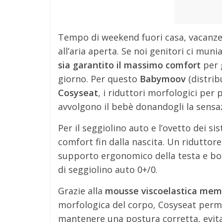
Tempo di weekend fuori casa, vacanze
all’aria aperta. Se noi genitori ci mu
sia garantito il massimo comfort
per g
giorno. Per questo
Babymoov
(distrib
Cosyseat
, i riduttori morfologici per
avvolgono il bebè donandogli la sensa
Per il seggiolino auto e l’ovetto dei s
comfort fin dalla nascita. Un riduttor
supporto ergonomico della testa e bordi
di seggiolino auto 0+/0.
Grazie alla
mousse viscoelastica me
morfologica del corpo, Cosyseat perme
mantenere una postura corretta, evita