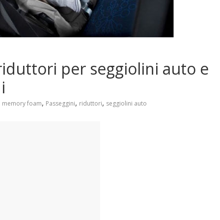
duttori per seggiolini auto e
i
,
,
,
,
memory foam
Passeggini
riduttori
seggiolini auto