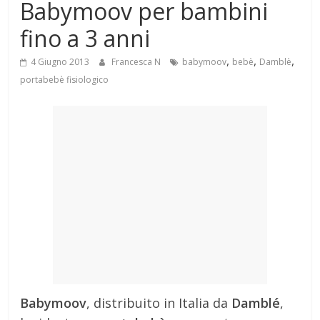
Babymoov per bambini
Mondo
fino a 3 anni
,
,
,
4 Giugno 2013
Francesca N
babymoov
bebè
Damblè
portabebè fisiologico
Babymoov
, distribuito in Italia da
Damblé
,