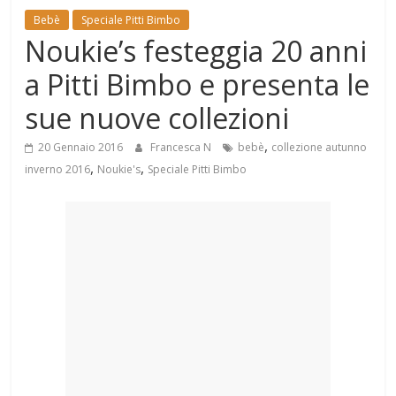
Mondo
Bebè
Speciale Pitti Bimbo
Noukie’s festeggia 20 anni
a Pitti Bimbo e presenta le
sue nuove collezioni
,
20 Gennaio 2016
Francesca N
bebè
collezione autunno
,
,
inverno 2016
Noukie's
Speciale Pitti Bimbo