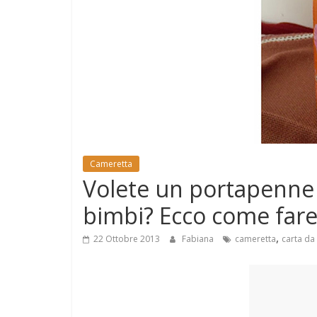
e
Mondo
Cameretta
Volete un portapenne 
bimbi? Ecco come far
,
22 Ottobre 2013
Fabiana
cameretta
carta da