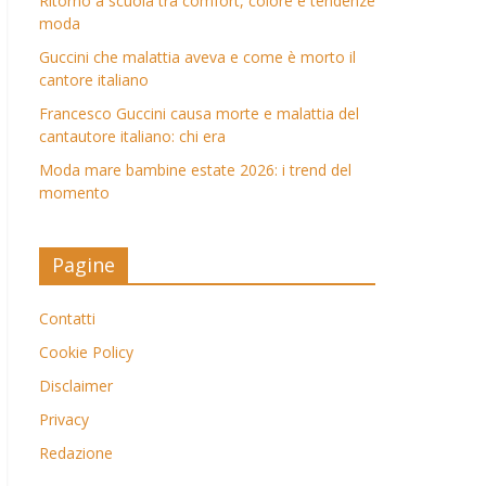
Ritorno a scuola tra comfort, colore e tendenze
moda
Guccini che malattia aveva e come è morto il
cantore italiano
Francesco Guccini causa morte e malattia del
cantautore italiano: chi era
Moda mare bambine estate 2026: i trend del
momento
Pagine
Contatti
Cookie Policy
Disclaimer
Privacy
Redazione