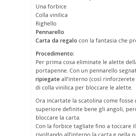
Una forbice
Colla vinilica
Righello
Pennarello
Carta da regalo
con la fantasia che pr
Procedimento:
Per prima cosa eliminate le alette della
portapenne. Con un pennarello segnate l
ripiegate
all’interno (così rinforzeret
di colla vinilica per bloccare le alette.
Ora incartate la scatolina come fosse 
superiore definite bene gli angoli, per
bloccare la carta.
Con la forbice tagliate fino a toccare i
rivoltando all’interno la carta e nell