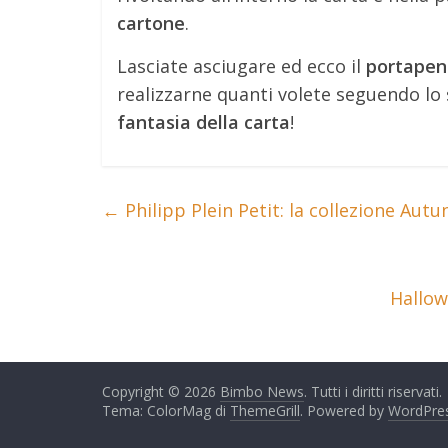
cartone
.
Lasciate asciugare ed ecco il
portapen
realizzarne quanti volete seguendo l
fantasia della carta
!
←
Philipp Plein Petit: la collezione Aut
Hallow
Copyright © 2026
Bimbo News
. Tutti i diritti riservati.
Tema: ColorMag di
ThemeGrill
. Powered by
WordPre