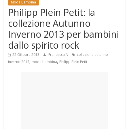
Moda Bambina
Mondo
Philipp Plein Petit: la
collezione Autunno
Inverno 2013 per bambini
dallo spirito rock
22 Ottobre 2013
Francesca N
collezione autunno
,
,
inverno 2013
moda bambina
Philipp Plein Petit