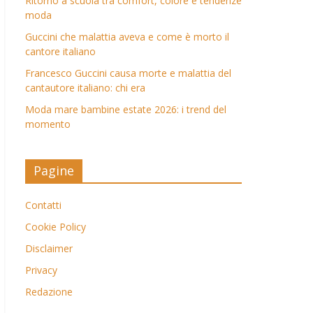
Ritorno a scuola tra comfort, colore e tendenze
moda
Guccini che malattia aveva e come è morto il
cantore italiano
Francesco Guccini causa morte e malattia del
cantautore italiano: chi era
Moda mare bambine estate 2026: i trend del
momento
Pagine
Contatti
Cookie Policy
Disclaimer
Privacy
Redazione