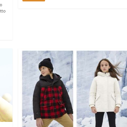
to
atto