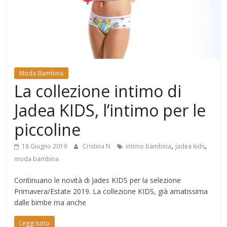
Mondo
Moda Bambina
La collezione intimo di
Jadea KIDS, l’intimo per le
piccoline
,
,
18 Giugno 2019
Cristina N
intimo bambina
jadea kids
moda bambina
Continuano le novità di Jades KIDS per la selezione
Primavera/Estate 2019. La collezione KIDS, già amatissima
dalle bimbe ma anche
Leggi tutto