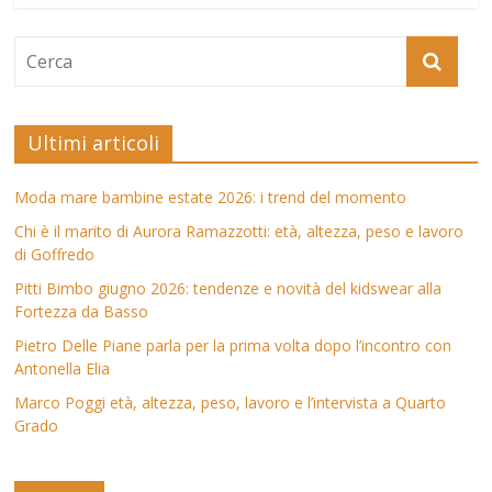
Ultimi articoli
Moda mare bambine estate 2026: i trend del momento
Chi è il marito di Aurora Ramazzotti: età, altezza, peso e lavoro
di Goffredo
Pitti Bimbo giugno 2026: tendenze e novità del kidswear alla
Fortezza da Basso
Pietro Delle Piane parla per la prima volta dopo l’incontro con
Antonella Elia
Marco Poggi età, altezza, peso, lavoro e l’intervista a Quarto
Grado