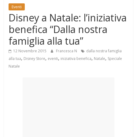
Mondo
Eventi
Disney a Natale: l’iniziativa
benefica “Dalla nostra
famiglia alla tua”
12 Novembre 2015
Francesca N
dalla nostra famiglia
,
,
,
,
,
alla tua
Disney Store
eventi
iniziativa benefica
Natale
Speciale
Natale