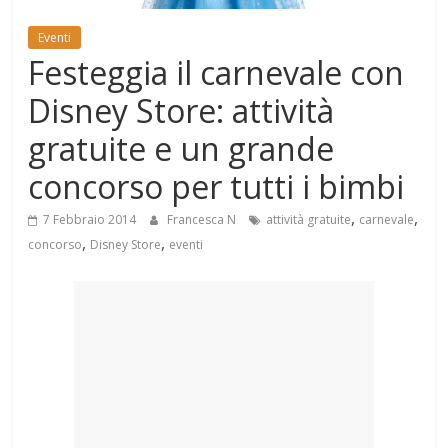
Mondo
Eventi
Festeggia il carnevale con
Disney Store: attività
gratuite e un grande
concorso per tutti i bimbi
,
,
7 Febbraio 2014
Francesca N
attività gratuite
carnevale
,
,
concorso
Disney Store
eventi