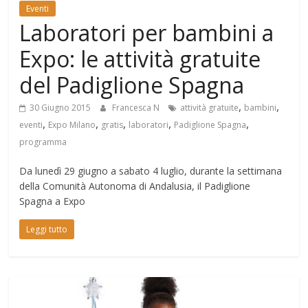
Mondo
Eventi
Laboratori per bambini a
Expo: le attività gratuite
del Padiglione Spagna
,
,
30 Giugno 2015
Francesca N
attività gratuite
bambini
,
,
,
,
,
eventi
Expo Milano
gratis
laboratori
Padiglione Spagna
programma
Da lunedì 29 giugno a sabato 4 luglio, durante la settimana
della Comunità Autonoma di Andalusia, il Padiglione
Spagna a Expo
Leggi tutto