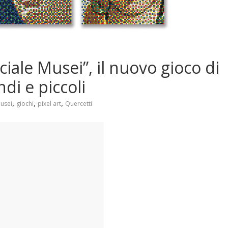
ciale Musei”, il nuovo gioco di
di e piccoli
,
,
,
Musei
giochi
pixel art
Quercetti