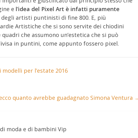
 importanti è giustificato dal principio stesso che
gine e
l’idea del Pixel Art è infatti puramente
degli artisti puntinisti di fine 800. E, più
rdie Artistiche che si sono servite dei chiodini
 e quadri che assumono un’estetica che si può
divisa in puntini, come appunto fossero pixel.
 modelli per l’estate 2016
i ecco quanto avrebbe guadagnato Simona Ventura
 di moda e di bambini Vip