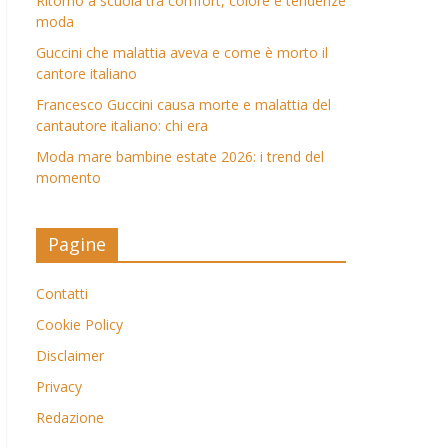
Ritorno a scuola tra comfort, colore e tendenze
moda
Guccini che malattia aveva e come è morto il
cantore italiano
Francesco Guccini causa morte e malattia del
cantautore italiano: chi era
Moda mare bambine estate 2026: i trend del
momento
Pagine
Contatti
Cookie Policy
Disclaimer
Privacy
Redazione