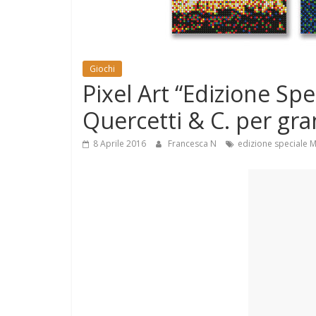
e
Mondo
Giochi
Pixel Art “Edizione Spe
Quercetti & C. per gran
8 Aprile 2016
Francesca N
edizione speciale 