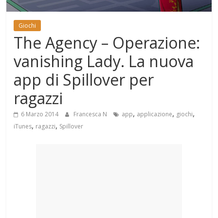
Mondo
Giochi
The Agency – Operazione:
vanishing Lady. La nuova
app di Spillover per
ragazzi
,
,
,
6 Marzo 2014
Francesca N
app
applicazione
giochi
,
,
iTunes
ragazzi
Spillover