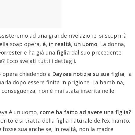
sisteremo ad una grande rivelazione: si scoprirà
ella soap opera
, è, in realtà, un uomo.
La donna,
Forrester
e ha già una
figlia
dal suo precedente
Ecco svelati tutti i dettagli.
ap opera chiedendo a
Dayzee notizie su sua figlia
; la
arla dopo essere finita in prigione. La bambina,
di conseguenza, non è mai stata inserita nelle
Maya è un uomo,
come ha fatto ad avere una figlia?
rito e si tratta della figlia naturale dell’ex marito.
 fosse sua anche se, in realtà, non la madre