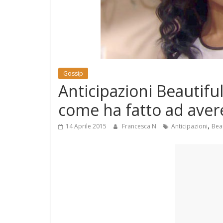
e
Mondo
Gossip
Anticipazioni Beautif
come ha fatto ad avere
,
14 Aprile 2015
Francesca N
Anticipazioni
Beau