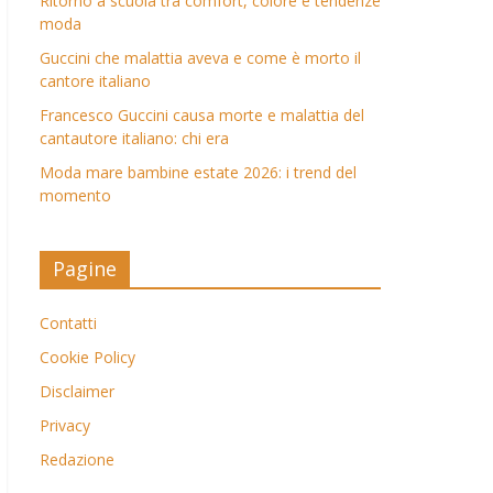
Ritorno a scuola tra comfort, colore e tendenze
moda
Guccini che malattia aveva e come è morto il
cantore italiano
Francesco Guccini causa morte e malattia del
cantautore italiano: chi era
Moda mare bambine estate 2026: i trend del
momento
Pagine
Contatti
Cookie Policy
Disclaimer
Privacy
Redazione