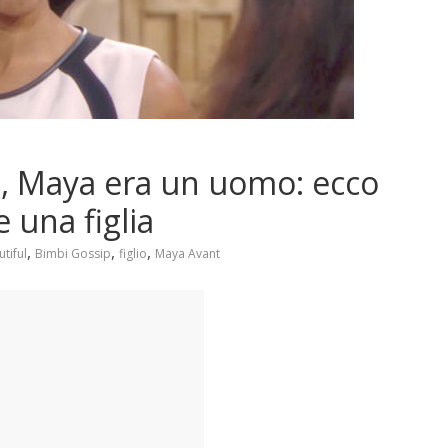
ul, Maya era un uomo: ecco
 una figlia
,
,
,
tiful
Bimbi Gossip
figlio
Maya Avant