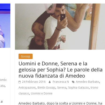
Gossip
Uomini e Donne, Serena e la
gelosia per Sophia? Le parole della
nuova fidanzata di Amedeo
Bimbi
,
24 Febbraio 2016
Francesca N
Amedeo Barbato
,
tata
,
,
,
,
Anticipazioni
Bimbi Gossip
Serena
Sophia Galazzo
trono
,
classico
Uomini e Donne
 a
Amedeo Barbato, dopo la scelta a Uomini e Donne, ha