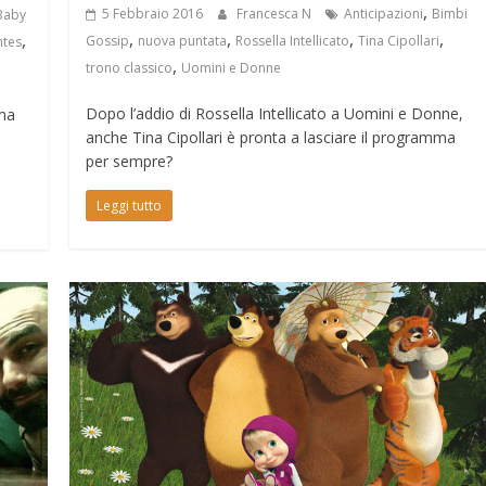
,
5 Febbraio 2016
Francesca N
Anticipazioni
Bimbi
Baby
,
,
,
,
,
Gossip
nuova puntata
Rossella Intellicato
Tina Cipollari
ntes
,
trono classico
Uomini e Donne
Dopo l’addio di Rossella Intellicato a Uomini e Donne,
ma
anche Tina Cipollari è pronta a lasciare il programma
s
per sempre?
Leggi tutto