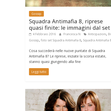
Gossip
Squadra Antimafia 8, riprese
quasi finite: le immagini dal set
,
4 Febbraio 2016
Francesca N
Anticipazioni
B
,
,
Gossip
foto set Squadra Antimafia 8
Squadra Antimafia 
Cosa succederà nelle nuove puntate di Squadra
Antimafia 8? Le riprese, iniziate la scorsa estate,
stanno quasi giungendo alla fine
Leggi tutto