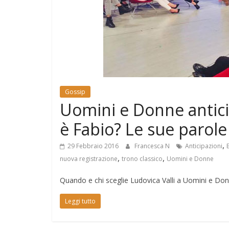
e
Mondo
Gossip
Uomini e Donne anticip
è Fabio? Le sue parole
,
29 Febbraio 2016
Francesca N
Anticipazioni
,
,
nuova registrazione
trono classico
Uomini e Donne
Quando e chi sceglie Ludovica Valli a Uomini e Donn
Leggi tutto