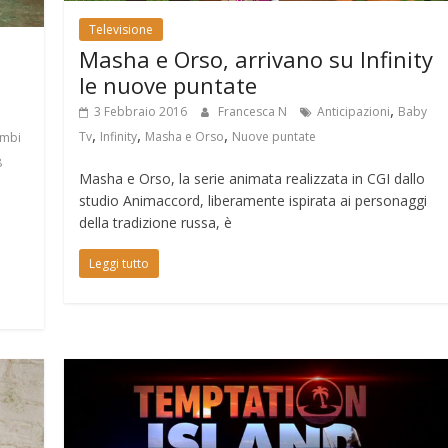
Televisione
Masha e Orso, arrivano su Infinity
le nuove puntate
,
3 Febbraio 2016
Francesca N
Anticipazioni
Baby
,
,
,
Tv
Infinity
Masha e Orso
Nuove puntate
imbi
8
Masha e Orso, la serie animata realizzata in CGI dallo
studio Animaccord, liberamente ispirata ai personaggi
della tradizione russa, è
Leggi tutto