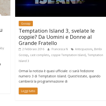
Gossip
u
Temptation Island 3, svelate le
coppie? Da Uomini e Donne al
Grande Fratello
,
aby
2 Febbraio 2016
Francesca N
Anticipazioni
Bimbi
,
,
,
Gossip
cast completo
coppie Temptation Island
Temptation
Island 3
a
Ormai la notizia è quasi ufficiale: ci sarà l’edizione
numero 3 di Temptation Island. Quest’estate, quando
cambierà la programmazione di
Leggi tutto