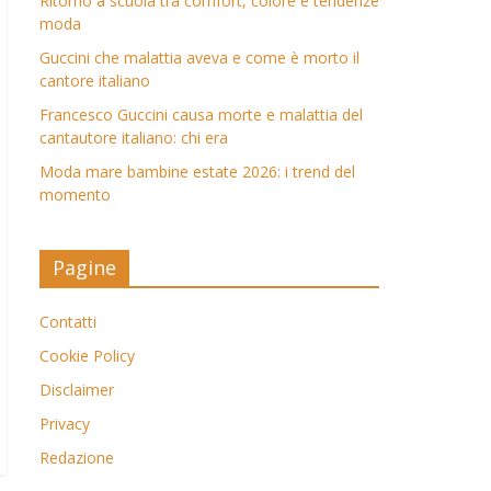
Ritorno a scuola tra comfort, colore e tendenze
moda
Guccini che malattia aveva e come è morto il
cantore italiano
Francesco Guccini causa morte e malattia del
cantautore italiano: chi era
Moda mare bambine estate 2026: i trend del
momento
Pagine
Contatti
Cookie Policy
Disclaimer
Privacy
Redazione