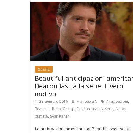
Gossip
Beautiful anticipazioni america
Deacon lascia la serie. Il vero
motivo
,
28 Gennaio 2016
Francesca N
Anticipazioni
,
,
,
Beautiful
Bimbi Gossip
Deacon lascia la serie
Nuove
,
puntate
Sean Kanan
Le anticipazioni americane di Beautiful svelano un