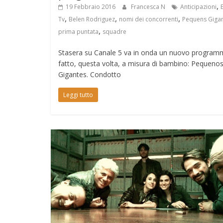
,
19 Febbraio 2016
Francesca N
Anticipazioni
,
,
,
Tv
Belen Rodriguez
nomi dei concorrenti
Pequens Giga
,
prima puntata
squadre
Stasera su Canale 5 va in onda un nuovo program
fatto, questa volta, a misura di bambino: Pequeno
Gigantes. Condotto
Leggi tutto