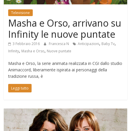
Mondo
Televisione
Masha e Orso, arrivano su
Infinity le nuove puntate
,
,
3 Febbraio 2016
Francesca N
Anticipazioni
Baby Tv
,
,
Infinity
Masha e Orso
Nuove puntate
Masha e Orso, la serie animata realizzata in CGI dallo studio
Animaccord, liberamente ispirata ai personaggi della
tradizione russa, è
Leggi tutto