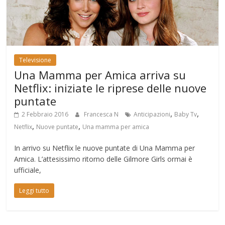
Televisione
Una Mamma per Amica arriva su
Netflix: iniziate le riprese delle nuove
puntate
,
,
2 Febbraio 2016
Francesca N
Anticipazioni
Baby Tv
,
,
Netflix
Nuove puntate
Una mamma per amica
In arrivo su Netflix le nuove puntate di Una Mamma per
Amica. L’attesissimo ritorno delle Gilmore Girls ormai è
ufficiale,
Leggi tutto