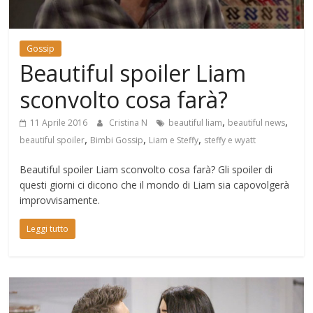
Mondo
Gossip
Beautiful spoiler Liam
sconvolto cosa farà?
,
,
11 Aprile 2016
Cristina N
beautiful liam
beautiful news
,
,
,
beautiful spoiler
Bimbi Gossip
Liam e Steffy
steffy e wyatt
Beautiful spoiler Liam sconvolto cosa farà? Gli spoiler di
questi giorni ci dicono che il mondo di Liam sia capovolgerà
improvvisamente.
Leggi tutto