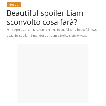
Mondo
Gossip
Beautiful spoiler Liam
sconvolto cosa farà?
,
,
11 Aprile 2016
Cristina N
beautiful liam
beautiful news
,
,
,
beautiful spoiler
Bimbi Gossip
Liam e Steffy
steffy e wyatt