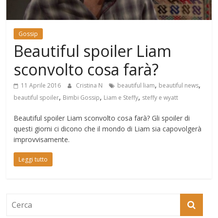
Mondo
Gossip
Beautiful spoiler Liam
sconvolto cosa farà?
,
,
11 Aprile 2016
Cristina N
beautiful liam
beautiful news
,
,
,
beautiful spoiler
Bimbi Gossip
Liam e Steffy
steffy e wyatt
Beautiful spoiler Liam sconvolto cosa farà? Gli spoiler di
questi giorni ci dicono che il mondo di Liam sia capovolgerà
improvvisamente.
Leggi tutto