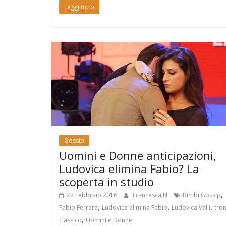
Leggi tutto
Gossip
Uomini e Donne anticipazioni,
Ludovica elimina Fabio? La
scoperta in studio
,
22 Febbraio 2016
Francesca N
Bimbi Gossip
,
,
,
Fabio Ferrara
Ludovica elimina Fabio
Ludovica Valli
tro
,
classico
Uomini e Donne