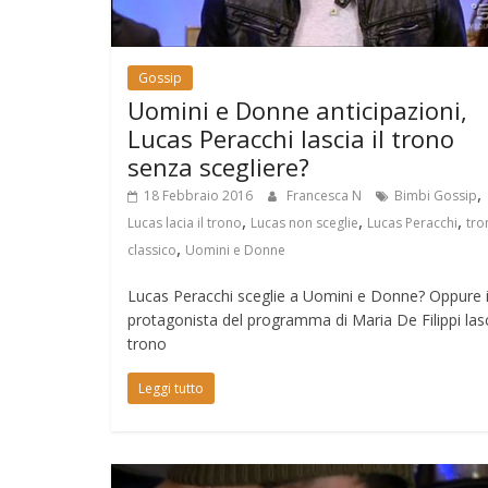
Gossip
Uomini e Donne anticipazioni,
Lucas Peracchi lascia il trono
senza scegliere?
,
18 Febbraio 2016
Francesca N
Bimbi Gossip
,
,
,
Lucas lacia il trono
Lucas non sceglie
Lucas Peracchi
tro
,
classico
Uomini e Donne
Lucas Peracchi sceglie a Uomini e Donne? Oppure i
protagonista del programma di Maria De Filippi lasci
trono
Leggi tutto