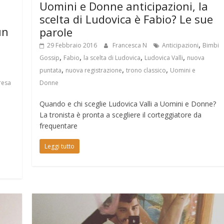
Uomini e Donne anticipazioni, la
scelta di Ludovica è Fabio? Le sue
un
parole
,
29 Febbraio 2016
Francesca N
Anticipazioni
Bimbi
,
,
,
,
Gossip
Fabio
la scelta di Ludovica
Ludovica Valli
nuova
,
,
,
puntata
nuova registrazione
trono classico
Uomini e
Donne
resa
Quando e chi sceglie Ludovica Valli a Uomini e Donne?
La tronista è pronta a scegliere il corteggiatore da
frequentare
Leggi tutto