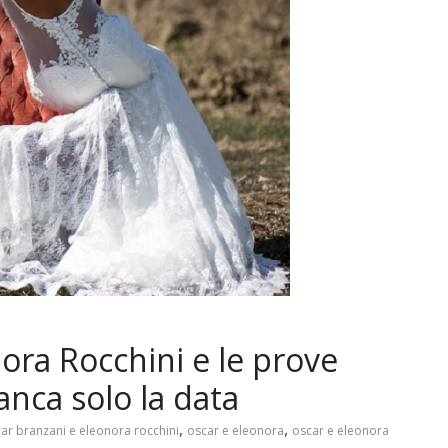
ra Rocchini e le prove
anca solo la data
,
,
ar branzani e eleonora rocchini
oscar e eleonora
oscar e eleonora