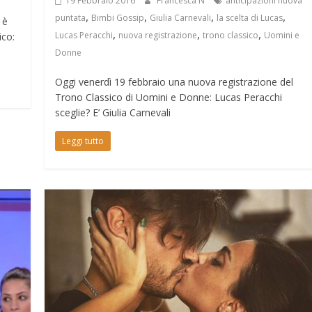
19 Febbraio 2016
Francesca N
anticipazioni nuova
,
,
,
,
puntata
Bimbi Gossip
Giulia Carnevali
la scelta di Lucas
 è
,
,
,
Lucas Peracchi
nuova registrazione
trono classico
Uomini e
ico:
Donne
Oggi venerdì 19 febbraio una nuova registrazione del
Trono Classico di Uomini e Donne: Lucas Peracchi
sceglie? E’ Giulia Carnevali
Leggi tutto