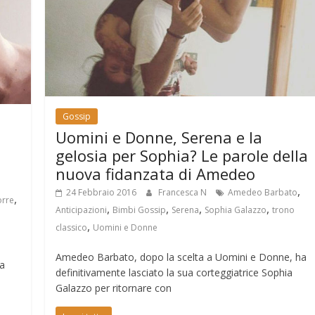
Gossip
Uomini e Donne, Serena e la
gelosia per Sophia? Le parole della
nuova fidanzata di Amedeo
,
24 Febbraio 2016
Francesca N
Amedeo Barbato
,
orre
,
,
,
,
Anticipazioni
Bimbi Gossip
Serena
Sophia Galazzo
trono
,
classico
Uomini e Donne
Amedeo Barbato, dopo la scelta a Uomini e Donne, ha
ea
definitivamente lasciato la sua corteggiatrice Sophia
a
Galazzo per ritornare con