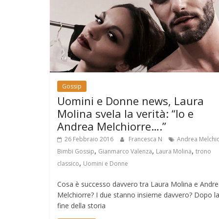
Gossip
Uomini e Donne news, Laura
Molina svela la verità: “Io e
Andrea Melchiorre….”
26 Febbraio 2016
Francesca N
Andrea Melchi
,
,
,
Bimbi Gossip
Gianmarco Valenza
Laura Molina
trono
,
classico
Uomini e Donne
Cosa è successo davvero tra Laura Molina e Andr
Melchiorre? I due stanno insieme davvero? Dopo l
fine della storia