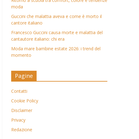
Ritorno a scuola tra comfort, colore e tendenze
moda
Guccini che malattia aveva e come è morto il
cantore italiano
Francesco Guccini causa morte e malattia del
cantautore italiano: chi era
Moda mare bambine estate 2026: i trend del
momento
Pagine
Contatti
Cookie Policy
Disclaimer
Privacy
Redazione