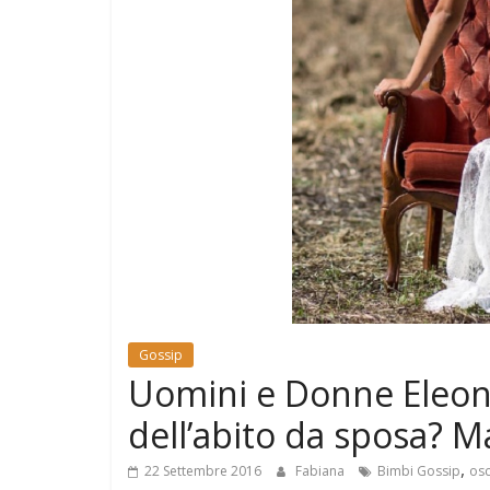
e
Mondo
Gossip
Uomini e Donne Eleono
dell’abito da sposa? M
,
22 Settembre 2016
Fabiana
Bimbi Gossip
osc