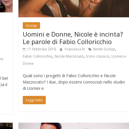
Gossip
Uomini e Donne, Nicole è incinta?
Le parole di Fabio Colloricchio
,
17 Febbraio 2016
Francesca N
Bimbi Gossip
,
,
,
Fabio Colloricchio
Nicole Mazzocato
trono classico
Uomini e
no
Donne
Quali sono i progetti di Fabio Colloricchio e Nicole
l bel
Mazzocato? I due, dopo essersi conosciuti nello studio
a il
di Uomini e
Leggi tutto