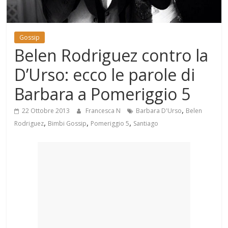
Mondo
Gossip
Belen Rodriguez contro la
D’Urso: ecco le parole di
Barbara a Pomeriggio 5
,
22 Ottobre 2013
Francesca N
Barbara D'Urso
Belen
,
,
,
Rodriguez
Bimbi Gossip
Pomeriggio 5
Santiago