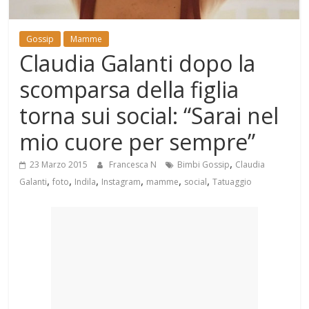
Mondo
Gossip
Mamme
Claudia Galanti dopo la
scomparsa della figlia
torna sui social: “Sarai nel
mio cuore per sempre”
,
23 Marzo 2015
Francesca N
Bimbi Gossip
Claudia
,
,
,
,
,
,
Galanti
foto
Indila
Instagram
mamme
social
Tatuaggio