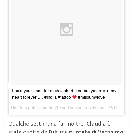
I hold your hand for such a short time but you are in my
heart forever …. #Indila #tattoo
#missumylove
Una foto pubblicata da @claudiagalantireal in data:
23 Mar 2015 alle ore 06:43 PDT
Qualche settimana fa, inoltre
, Claudia
è
stata ospite dell’ultima
puntata di Verissimo