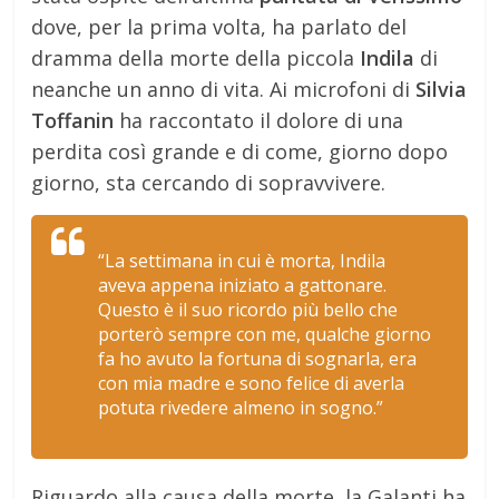
dove, per la prima volta, ha parlato del
dramma della morte della piccola
Indila
di
neanche un anno di vita. Ai microfoni di
Silvia
Toffanin
ha raccontato il dolore di una
perdita così grande e di come, giorno dopo
giorno, sta cercando di sopravvivere.
“La settimana in cui è morta, Indila
aveva appena iniziato a gattonare.
Questo è il suo ricordo più bello che
porterò sempre con me, qualche giorno
fa ho avuto la fortuna di sognarla, era
con mia madre e sono felice di averla
potuta rivedere almeno in sogno.”
Riguardo alla causa della morte, la Galanti ha