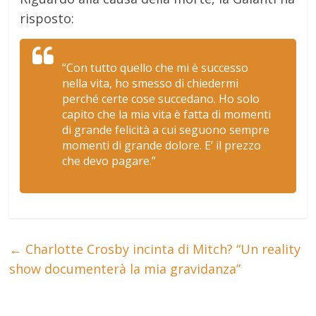
risposto:
“Con tutto quello che mi è successo
nella vita, ho smesso di chiedermi
perché certe cose succedano. Ho solo
capito che la mia vita è fatta di momenti
di grande felicità a cui seguono sempre
momenti di grande dolore. E’ il prezzo
che devo pagare.”
←
Charlotte Crosby incinta di Mitch? “Un reality
show documenterà la mia gravidanza”