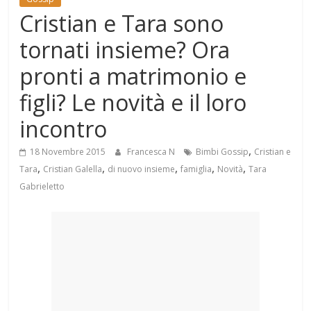
Mondo
Cristian e Tara sono
tornati insieme? Ora
pronti a matrimonio e
figli? Le novità e il loro
incontro
,
18 Novembre 2015
Francesca N
Bimbi Gossip
Cristian e
,
,
,
,
,
Tara
Cristian Galella
di nuovo insieme
famiglia
Novità
Tara
Gabrieletto