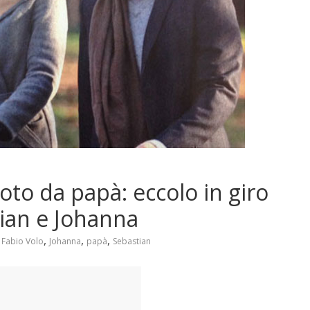
oto da papà: eccolo in giro
ian e Johanna
,
,
,
,
Fabio Volo
Johanna
papà
Sebastian