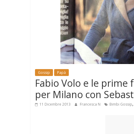
e
Mondo
Gossip
Papà
Fabio Volo e le prime f
per Milano con Sebast
11 Dicembre 2013
Francesca N
Bimbi Gossip