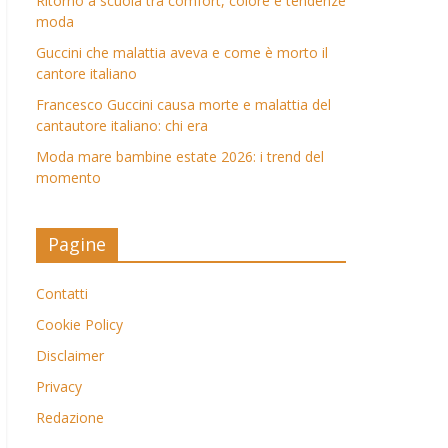
Ritorno a scuola tra comfort, colore e tendenze
moda
Guccini che malattia aveva e come è morto il
cantore italiano
Francesco Guccini causa morte e malattia del
cantautore italiano: chi era
Moda mare bambine estate 2026: i trend del
momento
Pagine
Contatti
Cookie Policy
Disclaimer
Privacy
Redazione