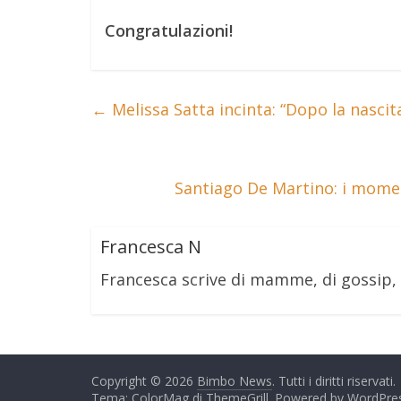
Congratulazioni!
←
Melissa Satta incinta: “Dopo la nascit
Santiago De Martino: i momen
Francesca N
Francesca scrive di mamme, di gossip,
Copyright © 2026
Bimbo News
. Tutti i diritti riservati.
Tema: ColorMag di
ThemeGrill
. Powered by
WordPre