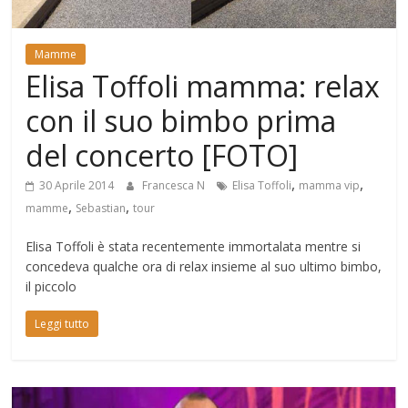
Mondo
Mamme
Elisa Toffoli mamma: relax
con il suo bimbo prima
del concerto [FOTO]
,
,
30 Aprile 2014
Francesca N
Elisa Toffoli
mamma vip
,
,
mamme
Sebastian
tour
Elisa Toffoli è stata recentemente immortalata mentre si
concedeva qualche ora di relax insieme al suo ultimo bimbo,
il piccolo
Leggi tutto