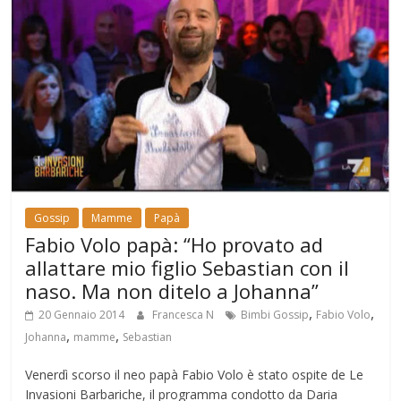
Gossip
Mamme
Papà
Fabio Volo papà: “Ho provato ad
allattare mio figlio Sebastian con il
naso. Ma non ditelo a Johanna”
,
,
20 Gennaio 2014
Francesca N
Bimbi Gossip
Fabio Volo
,
,
Johanna
mamme
Sebastian
Venerdì scorso il neo papà Fabio Volo è stato ospite de Le
Invasioni Barbariche, il programma condotto da Daria