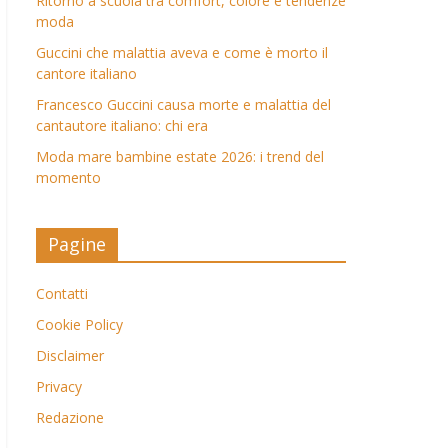
Ritorno a scuola tra comfort, colore e tendenze
moda
Guccini che malattia aveva e come è morto il
cantore italiano
Francesco Guccini causa morte e malattia del
cantautore italiano: chi era
Moda mare bambine estate 2026: i trend del
momento
Pagine
Contatti
Cookie Policy
Disclaimer
Privacy
Redazione