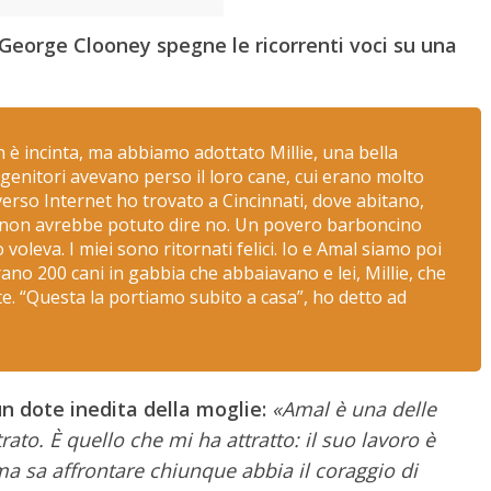
George Clooney spegne le ricorrenti voci su una
è incinta, ma abbiamo adottato Millie, una bella
 genitori avevano perso il loro cane, cui erano molto
averso Internet ho trovato a Cincinnati, dove abitano,
non avrebbe potuto dire no. Un povero barboncino
oleva. I miei sono ritornati felici. Io e Amal siamo poi
erano 200 cani in gabbia che abbaiavano e lei, Millie, che
te. “Questa la portiamo subito a casa”, ho detto ad
n dote inedita della moglie:
«Amal è una delle
to. È quello che mi ha attratto: il suo lavoro è
a sa affrontare chiunque abbia il coraggio di