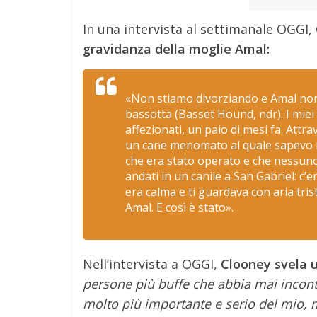
In una intervista al settimanale OGGI,
gravidanza della moglie Amal:
«Non stiamo divorziando e Amal non 
bassotta (Basset Hound, ndr). I miei
affezionati, un paio di mesi fa. Attr
un cane menomato al quale sapevo 
che era stato operato e che nessuno v
andati in un canile a San Gabriel: c’
era calma e ti guardava con aria tris
Amal. E così è stato».
Nell’intervista a OGGI,
Clooney svela u
persone più buffe che abbia mai incontra
molto più importante e serio del mio, m