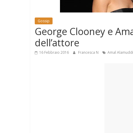
e
Mondo
Gossip
George Clooney e Amal
dell’attore
16 Febbraio 2016
Francesca N
Amal Alamudd