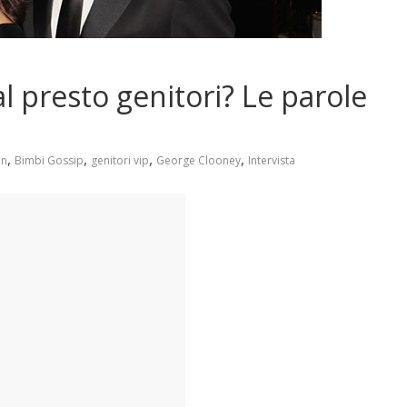
 presto genitori? Le parole
,
,
,
,
in
Bimbi Gossip
genitori vip
George Clooney
Intervista