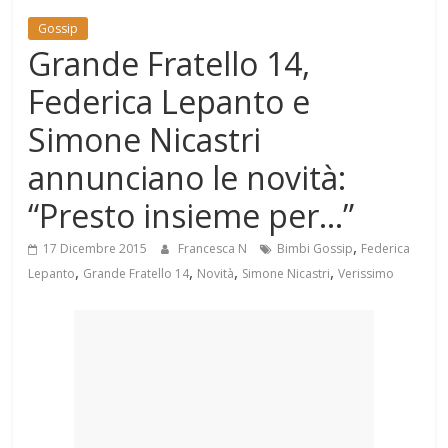
Mondo
Gossip
Grande Fratello 14,
Federica Lepanto e
Simone Nicastri
annunciano le novità:
“Presto insieme per…”
,
17 Dicembre 2015
Francesca N
Bimbi Gossip
Federica
,
,
,
,
Lepanto
Grande Fratello 14
Novità
Simone Nicastri
Verissimo