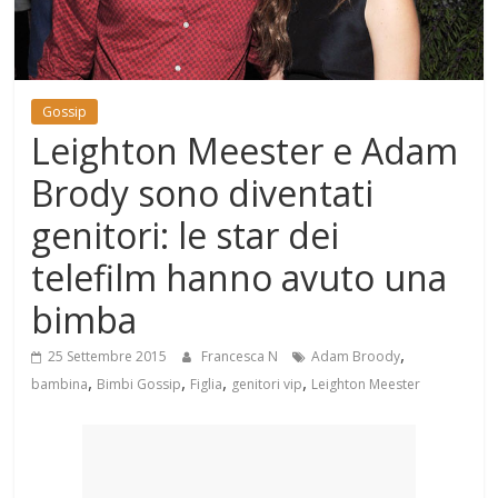
Mondo
Gossip
Leighton Meester e Adam
Brody sono diventati
genitori: le star dei
telefilm hanno avuto una
bimba
,
25 Settembre 2015
Francesca N
Adam Broody
,
,
,
,
bambina
Bimbi Gossip
Figlia
genitori vip
Leighton Meester