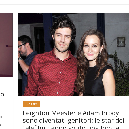
lo
Gossip
Leighton Meester e Adam Brody
ni
sono diventati genitori: le star dei
,
telefilm hanno avuto una bimba