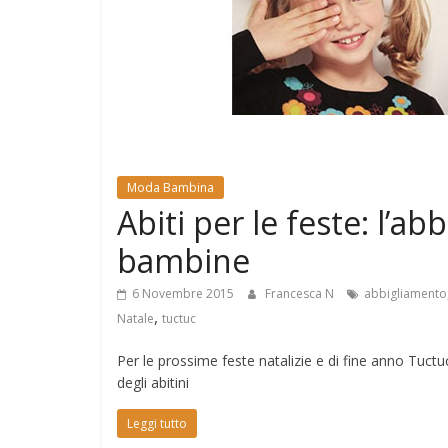
e
Mondo
Moda Bambina
Abiti per le feste: l’a
bambine
6 Novembre 2015
Francesca N
abbigliamento
,
Natale
tuctuc
Per le prossime feste natalizie e di fine anno Tuct
degli abitini
Leggi tutto