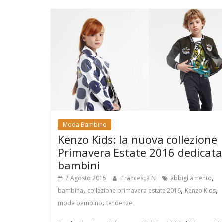
Moda Bambino
Kenzo Kids: la nuova collezione
Primavera Estate 2016 dedicata
bambini
,
7 Agosto 2015
Francesca N
abbigliamento
,
,
,
bambina
collezione primavera estate 2016
Kenzo Kids
,
moda bambino
tendenze