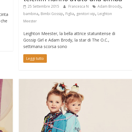
,
25 Settembre 2015
Francesca N
Adam Broody
,
,
,
,
bambina
Bimbi Gossip
Figlia
genitori vip
Leighton
cinta
 che
Meester
Leighton Meester, la bella attrice statunitense di
Gossip Girl e Adam Brody, la star di The O.C.,
settimana scorsa sono
Leggi tutto