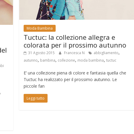
Moda Bambina
Tuctuc: la collezione allegra e
colorata per il prossimo autunno
del
,
31 Agosto 2015
Francesca N
abbigliamento
,
,
,
,
autunno
bambina
collezione
moda bambina
tuctuc
bi
E’ una collezione piena di colore e fantasia quella che
Tuctuc ha realizzato per il prossimo autunno. Le
piccole fan
o
Leggi tutto