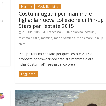
va
Mamme
Moda Bambina
Costumi uguali per mamma e
figlia: la nuova collezione di Pin-up
da
Stars per l’estate 2015
,
,
2 Luglio 2015
Francesca N
bambina
costumi
,
,
,
,
mamma e figlia
mamme
moda bambina
moda mare
pin up
stars
Pin-up Stars ha pensato per quest’estate 2015 a
proposte beachwear dedicate alla mamma e alla
figlia. Costumi all’insegna del colore e
Leggi tutto