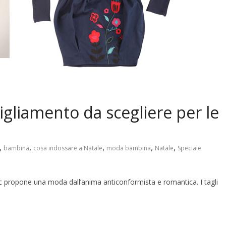
bbigliamento da scegliere per le
,
,
,
,
,
bambina
cosa indossare a Natale
moda bambina
Natale
Speciale
uc propone una moda dall’anima anticonformista e romantica. I tagli