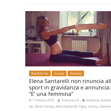
Bambini Vip
Gossip
Mamme
Elena Santarelli non rinuncia al
sport in gravidanza e annuncia:
“E’ una femmina”
,
7 Ottobre 2015
Francesca N
bambina
bambi
,
,
,
,
,
vip
Bimbi Gossip
Elena Santarelli
Figlia
incinta
mamme