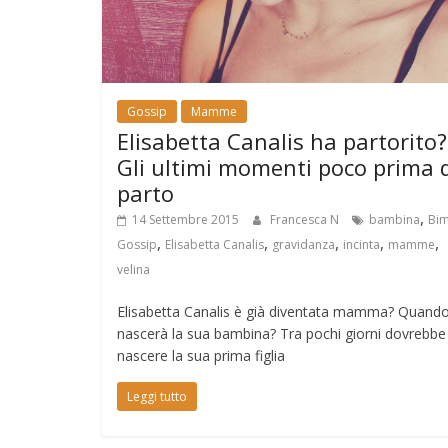
Gossip
Mamme
Elisabetta Canalis ha partorito?
Gli ultimi momenti poco prima 
parto
,
14 Settembre 2015
Francesca N
bambina
Bim
,
,
,
,
,
Gossip
Elisabetta Canalis
gravidanza
incinta
mamme
velina
Elisabetta Canalis è già diventata mamma? Quand
nascerà la sua bambina? Tra pochi giorni dovrebbe
nascere la sua prima figlia
Leggi tutto