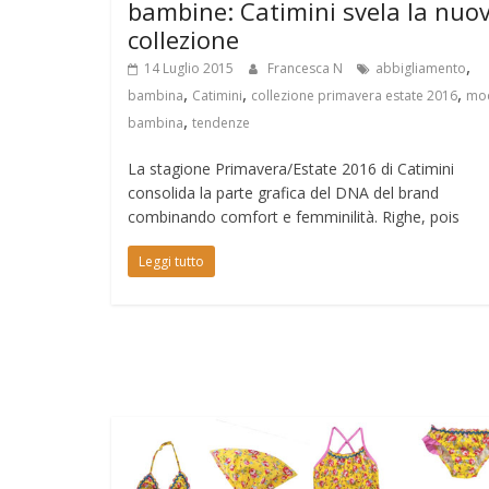
bambine: Catimini svela la nuo
collezione
,
14 Luglio 2015
Francesca N
abbigliamento
,
,
,
bambina
Catimini
collezione primavera estate 2016
mo
,
bambina
tendenze
La stagione Primavera/Estate 2016 di Catimini
consolida la parte grafica del DNA del brand
combinando comfort e femminilità. Righe, pois
Leggi tutto