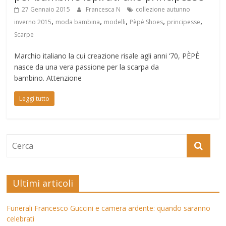
27 Gennaio 2015
Francesca N
collezione autunno
,
,
,
,
,
inverno 2015
moda bambina
modelli
Pèpè Shoes
principesse
Scarpe
Marchio italiano la cui creazione risale agli anni ‘70, PÈPÈ
nasce da una vera passione per la scarpa da
bambino. Attenzione
Leggi tutto
Ultimi articoli
Funerali Francesco Guccini e camera ardente: quando saranno
celebrati