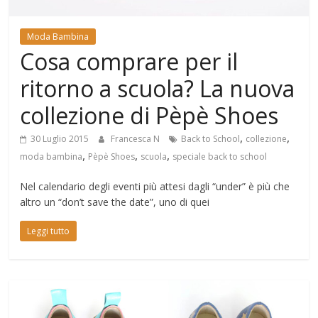
Mondo
Moda Bambina
Cosa comprare per il
ritorno a scuola? La nuova
collezione di Pèpè Shoes
,
,
30 Luglio 2015
Francesca N
Back to School
collezione
,
,
,
moda bambina
Pèpè Shoes
scuola
speciale back to school
Nel calendario degli eventi più attesi dagli “under” è più che
altro un “don’t save the date”, uno di quei
Leggi tutto