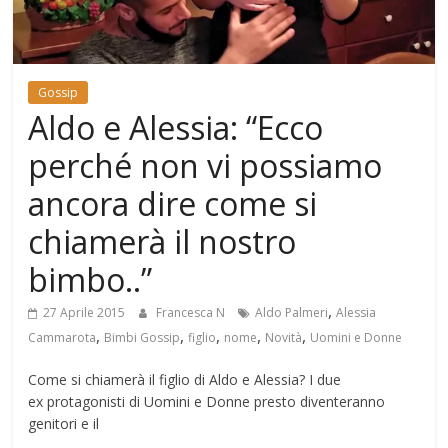
Mondo
Gossip
Aldo e Alessia: “Ecco
perché non vi possiamo
ancora dire come si
chiamerà il nostro
bimbo..”
,
27 Aprile 2015
Francesca N
Aldo Palmeri
Alessia
,
,
,
,
,
Cammarota
Bimbi Gossip
figlio
nome
Novità
Uomini e Donne
Come si chiamerà il figlio di Aldo e Alessia? I due
ex protagonisti di Uomini e Donne presto diventeranno
genitori e il