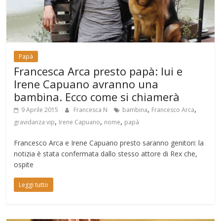
Papà
Francesca Arca presto papà: lui e
Irene Capuano avranno una
bambina. Ecco come si chiamerà
,
,
9 Aprile 2015
Francesca N
bambina
Francesco Arca
,
,
,
gravidanza vip
Irene Capuano
nome
papà
Francesco Arca e Irene Capuano presto saranno genitori: la
notizia è stata confermata dallo stesso attore di Rex che,
ospite
Leggi tutto