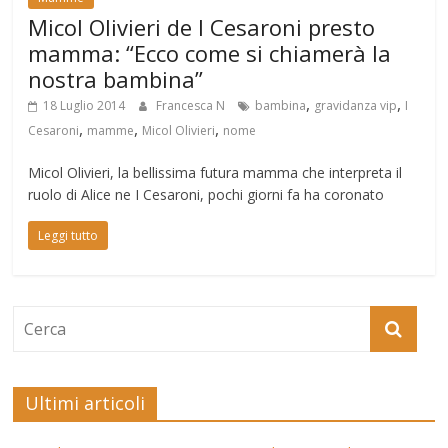
Micol Olivieri de I Cesaroni presto
mamma: “Ecco come si chiamerà la
nostra bambina”
,
,
18 Luglio 2014
Francesca N
bambina
gravidanza vip
I
,
,
,
Cesaroni
mamme
Micol Olivieri
nome
Micol Olivieri, la bellissima futura mamma che interpreta il
ruolo di Alice ne I Cesaroni, pochi giorni fa ha coronato
Leggi tutto
Ultimi articoli