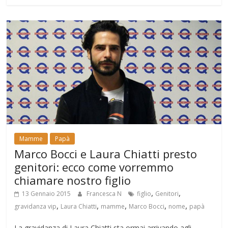
Mamme
Papà
Marco Bocci e Laura Chiatti presto
genitori: ecco come vorremmo
chiamare nostro figlio
,
,
13 Gennaio 2015
Francesca N
figlio
Genitori
,
,
,
,
,
gravidanza vip
Laura Chiatti
mamme
Marco Bocci
nome
papà
La gravidanza di Laura Chiatti sta ormai arrivando agli