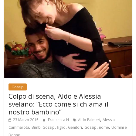
Gossip
Colpo di scena, Aldo e Alessia
svelano: “Ecco come si chiama il
nostro bambino”
,
23 Marzo 2015
Francesca N
Aldo Palmeri
Alessia
,
,
,
,
,
,
Cammarota
Bimbi Gossip
figlio
Genitori
Gossip
nome
Uomini e
Donne