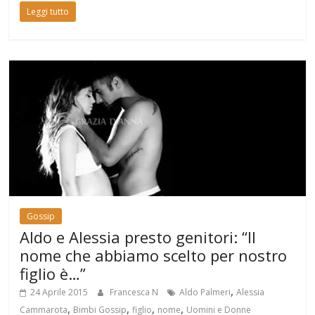
Leggi tutto
Gossip
Aldo e Alessia presto genitori: “Il
nome che abbiamo scelto per nostro
figlio è…”
,
24 Aprile 2015
Francesca N
Aldo Palmeri
Alessia
,
,
,
,
Cammarota
Bimbi Gossip
figlio
nome
Uomini e Donne