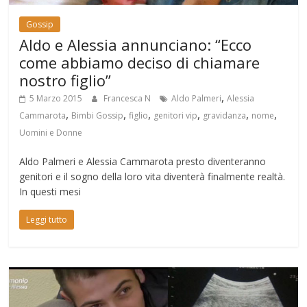
Gossip
Aldo e Alessia annunciano: “Ecco
come abbiamo deciso di chiamare
nostro figlio”
,
5 Marzo 2015
Francesca N
Aldo Palmeri
Alessia
,
,
,
,
,
,
Cammarota
Bimbi Gossip
figlio
genitori vip
gravidanza
nome
Uomini e Donne
Aldo Palmeri e Alessia Cammarota presto diventeranno
genitori e il sogno della loro vita diventerà finalmente realtà.
In questi mesi
Leggi tutto