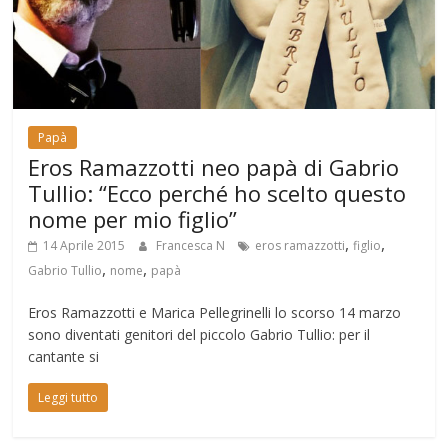
Papà
Eros Ramazzotti neo papà di Gabrio
Tullio: “Ecco perché ho scelto questo
nome per mio figlio”
,
,
14 Aprile 2015
Francesca N
eros ramazzotti
figlio
,
,
Gabrio Tullio
nome
papà
Eros Ramazzotti e Marica Pellegrinelli lo scorso 14 marzo
sono diventati genitori del piccolo Gabrio Tullio: per il
cantante si
Leggi tutto