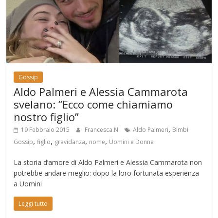
Gossip
Aldo Palmeri e Alessia Cammarota
svelano: “Ecco come chiamiamo
nostro figlio”
,
19 Febbraio 2015
Francesca N
Aldo Palmeri
Bimbi
,
,
,
,
Gossip
figlio
gravidanza
nome
Uomini e Donne
La storia d’amore di Aldo Palmeri e Alessia Cammarota non
potrebbe andare meglio: dopo la loro fortunata esperienza
a Uomini
Leggi tutto