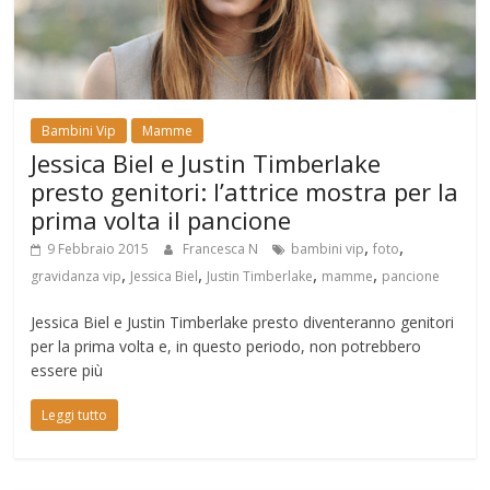
Bambini Vip
Mamme
Jessica Biel e Justin Timberlake
presto genitori: l’attrice mostra per la
prima volta il pancione
,
,
9 Febbraio 2015
Francesca N
bambini vip
foto
,
,
,
,
gravidanza vip
Jessica Biel
Justin Timberlake
mamme
pancione
Jessica Biel e Justin Timberlake presto diventeranno genitori
per la prima volta e, in questo periodo, non potrebbero
essere più
Leggi tutto