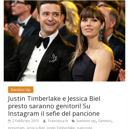
Bambini Vip
Justin Timberlake e Jessica Biel
presto saranno genitori! Su
Instagram il sefie del pancione
,
,
2 Febbraio 2015
Francesca N
bambini vip
Genitori
,
,
,
Instagram
Jessica Biel
Justin Timberlake
pancione