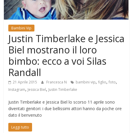
Mondo
Bambini Vip
Justin Timberlake e Jessica
Biel mostrano il loro
bimbo: ecco a voi Silas
Randall
,
,
,
21 Aprile 2015
Francesca N
bambini vip
figlio
foto
,
,
Instagram
Jessica Biel
Justin Timberlake
Justin Timberlake e Jessica Biel lo scorso 11 aprile sono
diventati genitori: i due bellissimi attori hanno da poche ore
dato il benvenuto
Leggi tutto