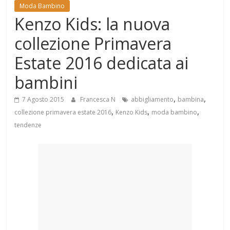
Mondo
Moda Bambino
Kenzo Kids: la nuova
collezione Primavera
Estate 2016 dedicata ai
bambini
,
,
7 Agosto 2015
Francesca N
abbigliamento
bambina
,
,
,
collezione primavera estate 2016
Kenzo Kids
moda bambino
tendenze