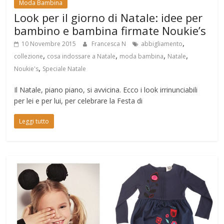
Moda Bambina
Look per il giorno di Natale: idee per
bambino e bambina firmate Noukie’s
,
10 Novembre 2015
Francesca N
abbigliamento
,
,
,
,
collezione
cosa indossare a Natale
moda bambina
Natale
,
Noukie's
Speciale Natale
Il Natale, piano piano, si avvicina. Ecco i look irrinunciabili
per lei e per lui, per celebrare la Festa di
Leggi tutto