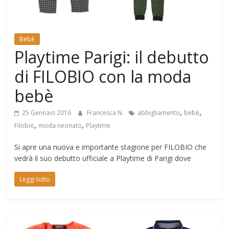
Mondo
Bebè
Playtime Parigi: il debutto
di FILOBIO con la moda
bebè
,
,
25 Gennaio 2016
Francesca N
abbigliamento
bebè
,
,
Filobio
moda neonato
Playtime
Si apre una nuova e importante stagione per FILOBIO che
vedrà il suo debutto ufficiale a Playtime di Parigi dove
Leggi tutto