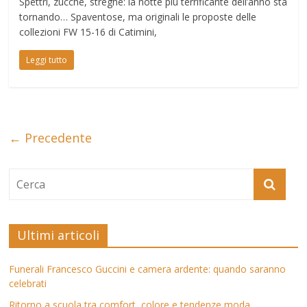
Spettri, zucche, streghe: la notte più terrificante dell’anno sta
tornando… Spaventose, ma originali le proposte delle
collezioni FW 15-16 di Catimini,
Leggi tutto
← Precedente
Ultimi articoli
Funerali Francesco Guccini e camera ardente: quando saranno
celebrati
Ritorno a scuola tra comfort, colore e tendenze moda