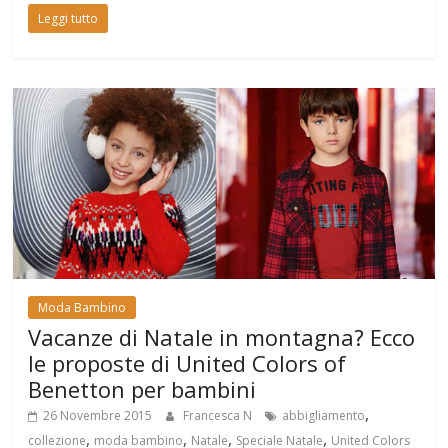
Leggi tutto
Moda Bambino
Vacanze di Natale in montagna? Ecco
le proposte di United Colors of
Benetton per bambini
,
26 Novembre 2015
Francesca N
abbigliamento
,
,
,
,
collezione
moda bambino
Natale
Speciale Natale
United Colors