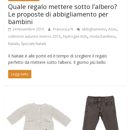
Quale regalo mettere sotto l’albero?
Le proposte di abbigliamento per
bambini
,
,
24 Novembre 2015
Francesca N
abbigliamento
Asso
,
,
,
collezioni autunno inverno 2015
Hydrogen Kids
moda bambino
,
Natale
Speciale Natale
Il Natale è alle porte ed è tempo di scegliere il regalo
perfetto da mettere sotto l’albero. Il giorno più bello
Leggi tutto