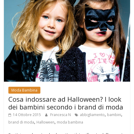
Moda Bambina
Cosa indossare ad Halloween? I look
dei bambini secondo i brand di moda
,
,
14 Ottobre 2015
Francesca N
abbigliamento
bambini
,
,
brand di moda
Halloween
moda bambina