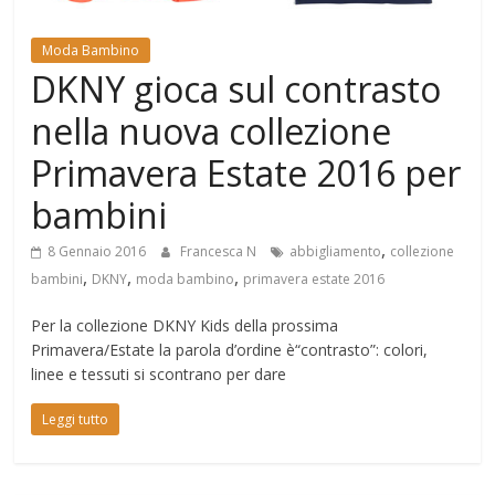
Mondo
Moda Bambino
DKNY gioca sul contrasto
nella nuova collezione
Primavera Estate 2016 per
bambini
,
8 Gennaio 2016
Francesca N
abbigliamento
collezione
,
,
,
bambini
DKNY
moda bambino
primavera estate 2016
Per la collezione DKNY Kids della prossima
Primavera/Estate la parola d’ordine è“contrasto”: colori,
linee e tessuti si scontrano per dare
Leggi tutto