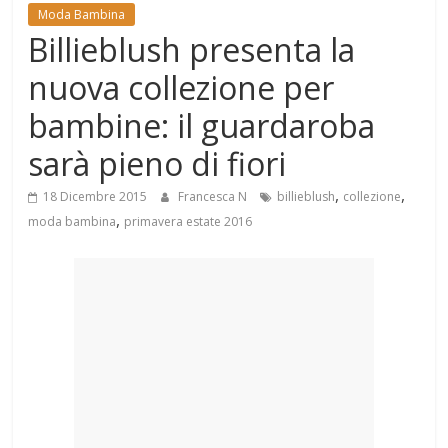
Mondo
Moda Bambina
Billieblush presenta la
nuova collezione per
bambine: il guardaroba
sarà pieno di fiori
,
,
18 Dicembre 2015
Francesca N
billieblush
collezione
,
moda bambina
primavera estate 2016