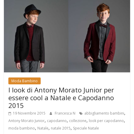
Moda Bambino
I look di Antony Morato Junior per
essere cool a Natale e Capodanno
2015
,
19 Novembre 2015
Francesca N
abbigliamento bambini
,
,
,
,
Antony Morato Junior
capodanno
collezione
look per capodanno
,
,
,
moda bambino
Natale
natale 2015
Speciale Natale