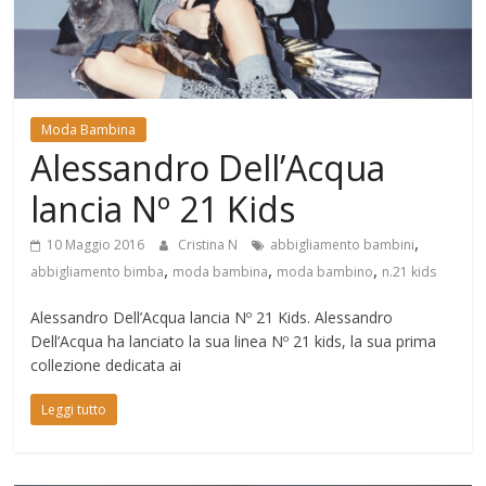
Mondo
Moda Bambina
Alessandro Dell’Acqua
lancia Nº 21 Kids
,
10 Maggio 2016
Cristina N
abbigliamento bambini
,
,
,
abbigliamento bimba
moda bambina
moda bambino
n.21 kids
Alessandro Dell’Acqua lancia Nº 21 Kids. Alessandro
Dell’Acqua ha lanciato la sua linea Nº 21 kids, la sua prima
collezione dedicata ai
Leggi tutto