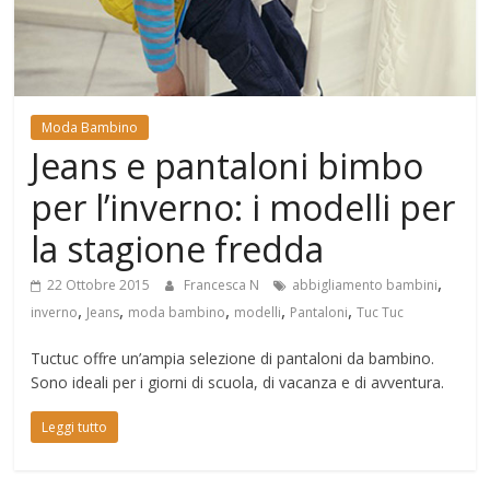
Mondo
Moda Bambino
Jeans e pantaloni bimbo
per l’inverno: i modelli per
la stagione fredda
,
22 Ottobre 2015
Francesca N
abbigliamento bambini
,
,
,
,
,
inverno
Jeans
moda bambino
modelli
Pantaloni
Tuc Tuc
Tuctuc offre un’ampia selezione di pantaloni da bambino.
Sono ideali per i giorni di scuola, di vacanza e di avventura.
Leggi tutto