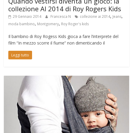
Quando vestirsi diventa un gioco: la
collezione AI 2014 di Roy Rogers Kids
,
,
29 Gennaio 2014
Francesca N
collezione ai 2014
Jeans
,
,
moda bambino
Montgomery
Roy Roger's kids
Il bambino di Roy Rogess Kids gioca a fare l’interprete del
film “In mezzo scorre il fiume” non dimenticando il
Leggi tutto