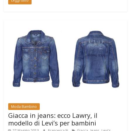
Leggi tutto
Moda Bambino
Giacca in jeans: ecco Lawry, il
modello di Levi’s per bambini
,
,
,
27 Maggio 2013
Francesca N
Giacca
Jeans
Levi's