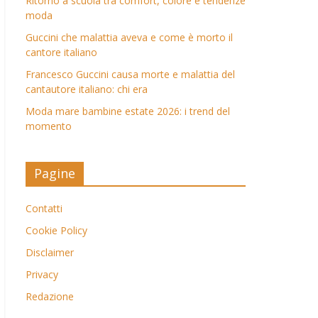
Ritorno a scuola tra comfort, colore e tendenze
moda
Guccini che malattia aveva e come è morto il
cantore italiano
Francesco Guccini causa morte e malattia del
cantautore italiano: chi era
Moda mare bambine estate 2026: i trend del
momento
Pagine
Contatti
Cookie Policy
Disclaimer
Privacy
Redazione