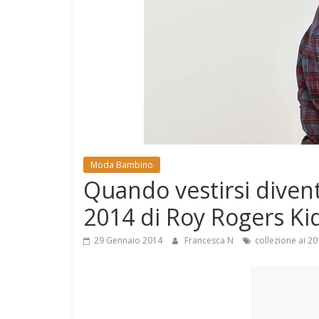
e
Mondo
Moda Bambino
Quando vestirsi divent
2014 di Roy Rogers Ki
29 Gennaio 2014
Francesca N
collezione ai 2