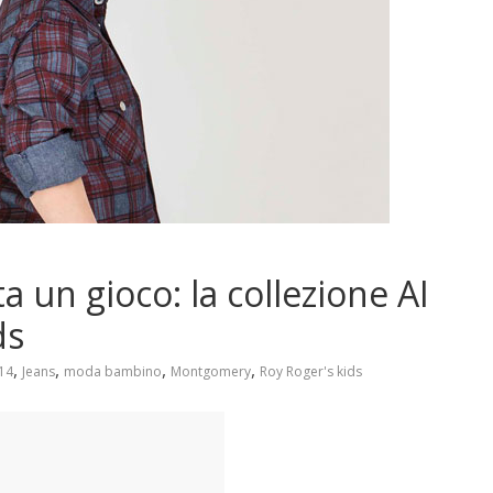
a un gioco: la collezione AI
ds
,
,
,
,
014
Jeans
moda bambino
Montgomery
Roy Roger's kids