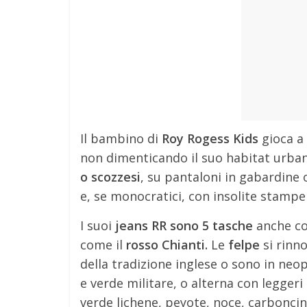
Il bambino di
Roy Rogess Kids
gioca a 
non dimenticando il suo habitat urba
o scozzesi
, su pantaloni in gabardine o
e, se monocratici, con insolite stampe
I suoi
jeans RR sono 5 tasche
anche co
come il
rosso Chianti.
Le
felpe
si rinn
della tradizione inglese o sono in neop
e verde militare, o alterna con leggeri
verde lichene, peyote, noce, carboncin