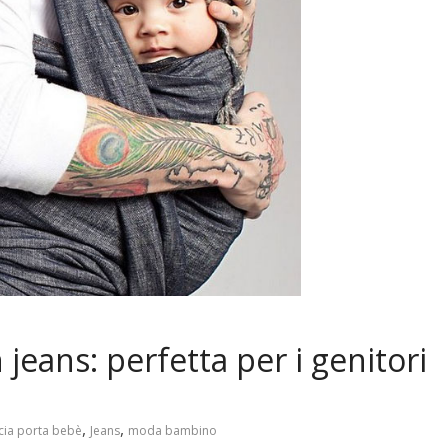
 jeans: perfetta per i genitori
,
,
cia porta bebè
Jeans
moda bambino