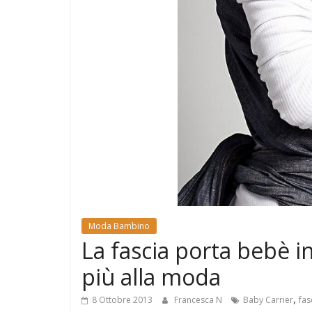
e
Mondo
Moda Bambino
La fascia porta bebè in
più alla moda
,
8 Ottobre 2013
Francesca N
Baby Carrier
fas