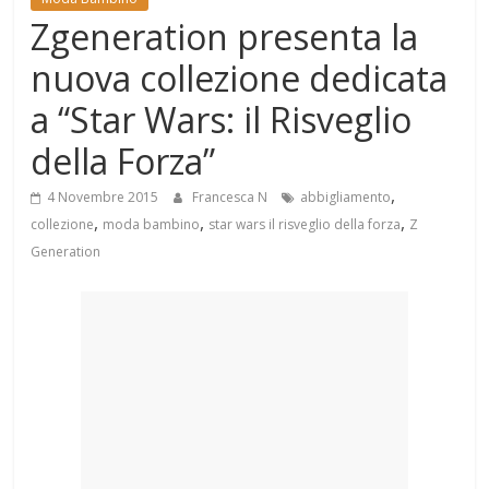
Mondo
Zgeneration presenta la
nuova collezione dedicata
a “Star Wars: il Risveglio
della Forza”
,
4 Novembre 2015
Francesca N
abbigliamento
,
,
,
collezione
moda bambino
star wars il risveglio della forza
Z
Generation