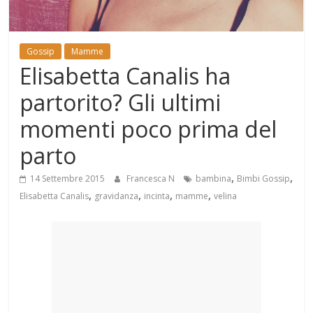
Mondo
Gossip
Mamme
Elisabetta Canalis ha
partorito? Gli ultimi
momenti poco prima del
parto
,
,
14 Settembre 2015
Francesca N
bambina
Bimbi Gossip
,
,
,
,
Elisabetta Canalis
gravidanza
incinta
mamme
velina