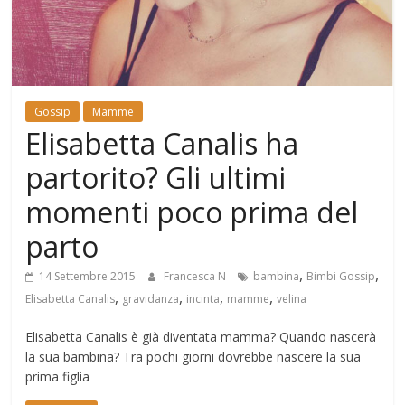
Mondo
Gossip
Mamme
Elisabetta Canalis ha
partorito? Gli ultimi
momenti poco prima del
parto
,
,
14 Settembre 2015
Francesca N
bambina
Bimbi Gossip
,
,
,
,
Elisabetta Canalis
gravidanza
incinta
mamme
velina
Elisabetta Canalis è già diventata mamma? Quando nascerà
la sua bambina? Tra pochi giorni dovrebbe nascere la sua
prima figlia